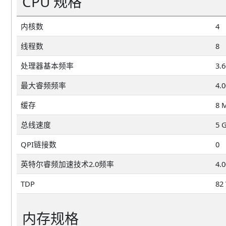
CPU 规格
内核数
4
线程数
8
处理器基本频率
3.
最大睿频频率
4.
缓存
8 
总线速度
5 
QPI链接数
0
英特尔睿频加速技术2.0频率
4.
TDP
82
内存规格