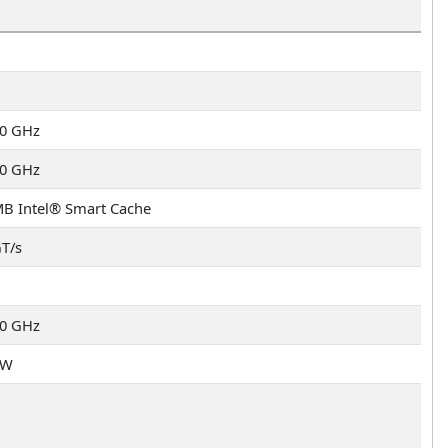
60 GHz
00 GHz
MB Intel® Smart Cache
GT/s
00 GHz
 W