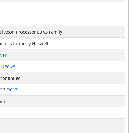
el Xeon Processor E3 v3 Family
oducts formerly Haswell
rver
-1280 v3
scontinued
13 (
2013
)
 nm