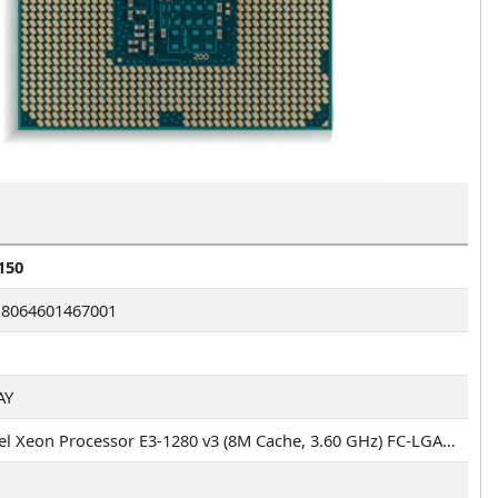
150
8064601467001
AY
Intel Xeon Processor E3-1280 v3 (8M Cache, 3.60 GHz) FC-LGA12C, Tray