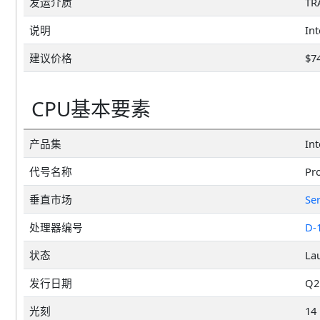
发运介质
TR
说明
建议价格
$7
CPU基本要素
产品集
In
代号名称
Pr
垂直市场
Se
处理器编号
D-
状态
La
发行日期
Q2'
光刻
14