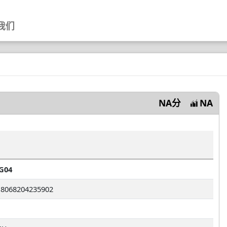
我们
NA分
NA
G04
8068204235902