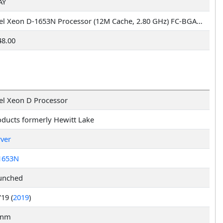
AY
Intel Xeon D-1653N Processor (12M Cache, 2.80 GHz) FC-BGA14C, TRAY
48.00
tel Xeon D Processor
oducts formerly Hewitt Lake
rver
1653N
unched
19 (
2019
)
 nm