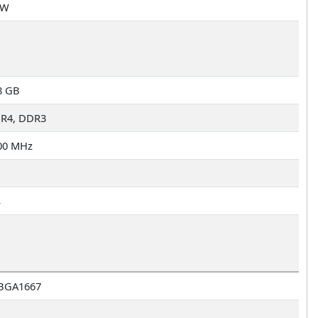
 W
8 GB
R4, DDR3
00 MHz
s
BGA1667