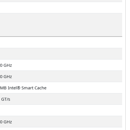
20 GHz
60 GHz
 MB Intel® Smart Cache
2 GT/s
60 GHz