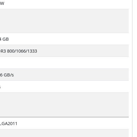
 W
4 GB
R3 800/1066/1333
.6 GB/s
s
LGA2011