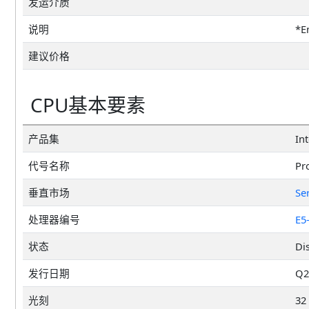
发运介质
说明
*E
建议价格
CPU基本要素
产品集
In
代号名称
Pr
垂直市场
Se
处理器编号
E5
状态
Di
发行日期
Q2
光刻
32