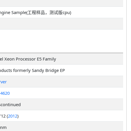
ngine Sample(工程样品，测试版cpu)
tel Xeon Processor E5 Family
oducts formerly Sandy Bridge EP
rver
-4620
scontinued
'12 (
2012
)
 nm